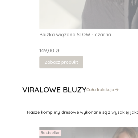
Bluzka wiązana SLOW - czarna
Cena
149,00 zł
Zobacz produkt
VIRALOWE BLUZY
Cała kolekcja
Nasze komplety dresowe wykonane są z wysokiej jakoś
Bestseller