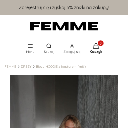
Zarejestruj się i zyskaj 5% zniżki na zakupy!
Produkty w koszyk
Otwórz wyszukiwarkę
Menu
Szukaj
Zaloguj się
Koszyk
FEMME
DRESY
Bluzy HOODIE z kapturem (miś)