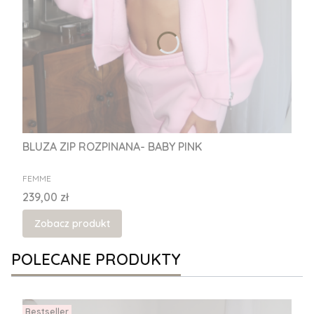
BLUZA ZIP ROZPINANA- BABY PINK
PRODUCENT
FEMME
Cena
239,00 zł
Zobacz produkt
POLECANE PRODUKTY
Bestseller