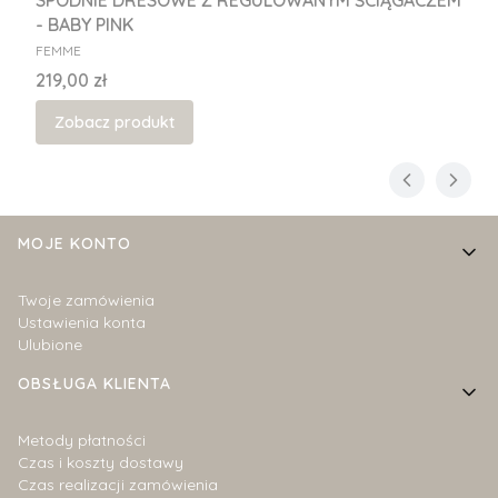
SPODNIE DRESOWE Z REGULOWANYM ŚCIĄGACZEM
- BABY PINK
PRODUCENT
FEMME
Cena
219,00 zł
Zobacz produkt
Linki w stopce
MOJE KONTO
Twoje zamówienia
Ustawienia konta
Ulubione
OBSŁUGA KLIENTA
Metody płatności
Czas i koszty dostawy
Czas realizacji zamówienia