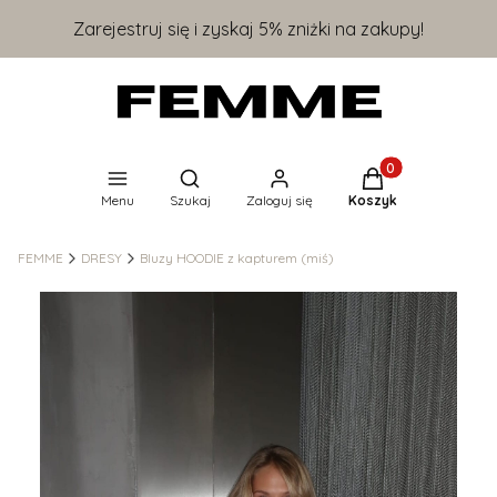
Zarejestruj się i zyskaj 5% zniżki na zakupy!
Produkty w koszyk
Otwórz wyszukiwarkę
Menu
Szukaj
Zaloguj się
Koszyk
FEMME
DRESY
Bluzy HOODIE z kapturem (miś)