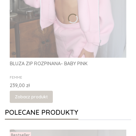
BLUZA ZIP ROZPINANA- BABY PINK
PRODUCENT
FEMME
Cena
239,00 zł
Zobacz produkt
POLECANE PRODUKTY
Bestseller