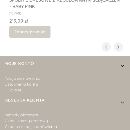
SPODNIE DRESOWE Z REGULOWANYM ŚCIĄGACZEM
- BABY PINK
PRODUCENT
FEMME
Cena
219,00 zł
Zobacz produkt
Linki w stopce
MOJE KONTO
Twoje zamówienia
Ustawienia konta
Ulubione
OBSŁUGA KLIENTA
Metody płatności
Czas i koszty dostawy
Czas realizacji zamówienia