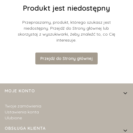
Produkt jest niedostępny
Przepraszamy, produkt, którego szukasz jest
niedostępny. Przejdź do Strony głównej lub
skorzystaj z wyszukiwarki, żeby znaleźć to, co Cię
interesuje.
Przejdź do Strony głównej
Linki w stopce
MOJE KONTO
Twoje zamówienia
Ustawienia konta
Ulubione
OBSŁUGA KLIENTA