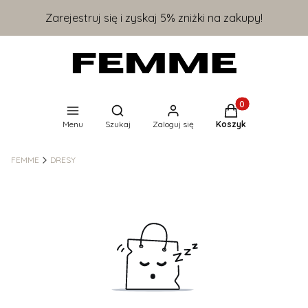
Zarejestruj się i zyskaj 5% zniżki na zakupy!
Produkty w koszyk
Otwórz wyszukiwarkę
Menu
Szukaj
Zaloguj się
Koszyk
FEMME
DRESY