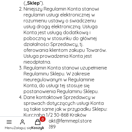
(„
Sklep
”).
Niniejszy Regulamin Konta stanowi
regulamin usługi elektronicznej w
rozumieniu ustawy o świadczeniu
usług drogą elektroniczną. Usługa
Konta jest usługą dodatkową i
poboczną w stosunku do głównej
działalności Sprzedawcy, tj.
oferowania klientom zakupu Towarów.
Usługa prowadzenia Konta jest
nieodpłatna.
Regulamin Konta stanowi uzupełnienie
Regulaminu Sklepu. W zakresie
nieuregulowanym w Regulaminie
Konta, do usługi tej stosuje się
postanowienia Regulaminu Sklepu.
Dane kontaktowe Sprzedawcy w
sprawach dotyczących usługi Konta
są takie same jak w przypadku Sklepu:
Kurczaba 1/2 30-868 Kraków
e-mail: kontakt@femmepl.store
Produkty w koszyku: 0. Zobacz szczegóły
tel.: 798902289
Menu
Zaloguj się
Koszyk