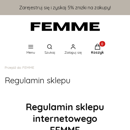
Zarejestruj się i zyskaj 5% zniżki na zakupy!
Produkty w koszyk
Otwórz wyszukiwarkę
Menu
Szukaj
Zaloguj się
Koszyk
Przejdź do:
FEMME
Regulamin sklepu
Regulamin sklepu
internetowego