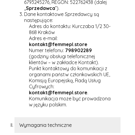
6793245276, REGON: 522762438 (dalej
„
Sprzedawca
”).
Dane kontaktowe Sprzedawcy są
następujące:
Adres do kontaktu: Kurczaba 1/2 30-
868 Kraków
Adres e-mail:
kontakt@femmepl.store
Numer telefonu:
798902289
(godziny obsługi telefonicznej
klientów – w zakładce Kontakt).
Punkt kontaktowy do komunikacji z
organami państw członkowskich UE,
Komisją Europejską, Radą Usług
Cyfrowych:
kontakt@femmepl.store
.
Komunikacja może być prowadzona
w języku polskim.
Wymagania techniczne