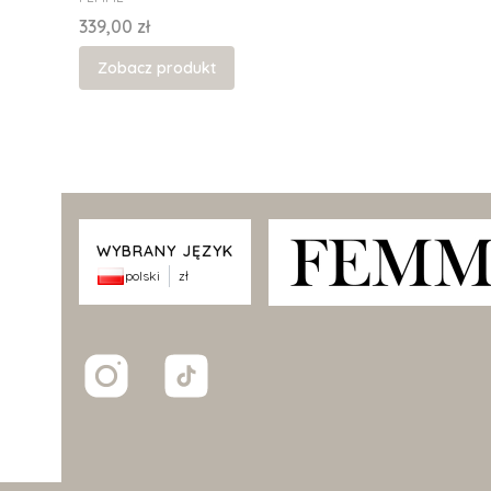
Cena
339,00 zł
Zobacz produkt
WYBRANY JĘZYK
polski
zł