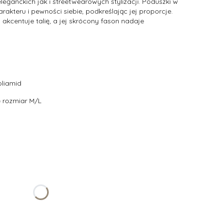
eganckich jak i streetwearowych stylizacji. Poduszki w
akteru i pewności siebie, podkreślając jej proporcje.
kcentuje talię, a jej skrócony fason nadaje
oliamid
 rozmiar M/L
żnić się ceną