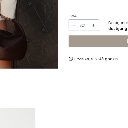
XS/S
M/L
Ilość
Dostępnoś
szt.
dostępny
Czas wysyłki:
48 godzin