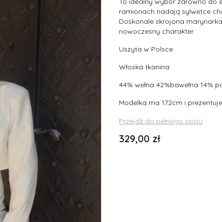
To idealny wybór zarówno do el
ramionach nadają sylwetce char
Doskonale skrojona marynarka a
nowoczesny charakter.
Uszyta w Polsce
Włoska tkanina
44% wełna 42%bawełna 14% p
Modelka ma 172cm i prezentuje
Przejdź do pełnego opisu
Cena
329,00 zł
Wybierz wariant produktu:
Poszczególne warianty mogą ró
*
Rozmiar